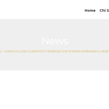
Home
Chi 
News
S
VIAGGI DI LUSSO: CURIOSITÀ E TENDENZE CHE STANNO CAMBIANDO IL MODO
so: curiosità e tende
iando il modo di viag