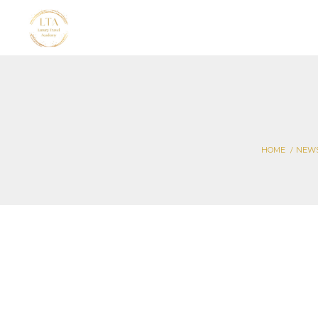
HOME
NEW
Viaggi di lus
camb