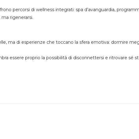
rono percorsi di wellness integrati: spa d’avanguardia, programmi
, ma rigenerarsi.
stelle, ma di esperienze che toccano la sfera emotiva: dormire me
a essere proprio la possibilità di disconnettersi e ritrovare sé s
Ultime News