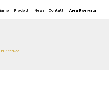
Siamo
Prodotti
News
Contatti
Area Riservata
 DI VIAGGIARE
nze che stanno
giare