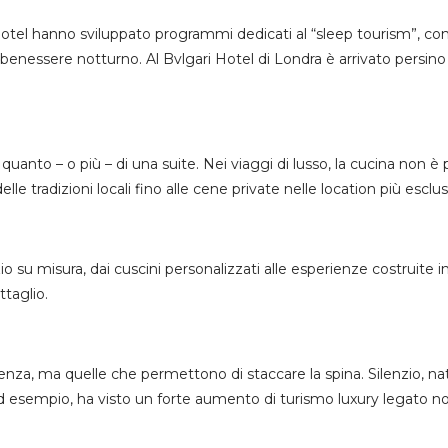
tel hanno sviluppato programmi dedicati al “sleep tourism”, con
benessere notturno. Al Bvlgari Hotel di Londra è arrivato persino i
uanto – o più – di una suite. Nei viaggi di lusso, la cucina non è 
lle tradizioni locali fino alle cene private nelle location più esclus
io su misura, dai cuscini personalizzati alle esperienze costruite in
ttaglio.
za, ma quelle che permettono di staccare la spina. Silenzio, nat
ad esempio, ha visto un forte aumento di turismo luxury legato non