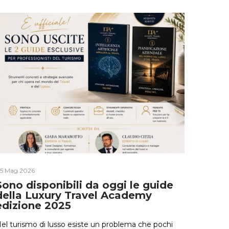
5 Mag 2026
15 Apr 20
Sono disponibili da oggi le guide
Quant
della Luxury Travel Academy
edizione 2025
I numeri
settori 
el turismo di lusso esiste un problema che pochi